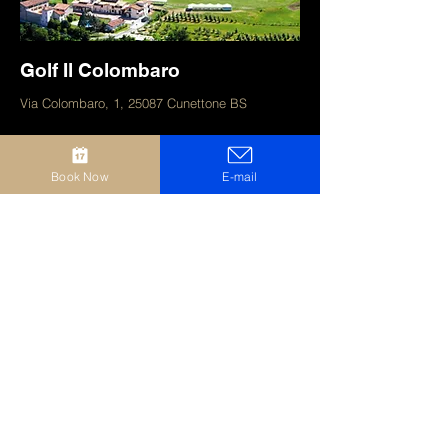
Golf Il Colombaro
Via Colombaro, 1, 25087 Cunettone BS
Book Now
E-mail
Arzaga Golf