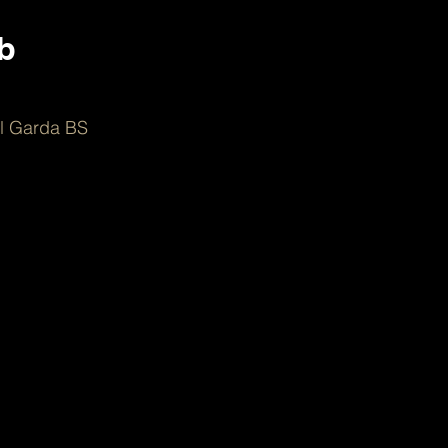
b
el Garda BS