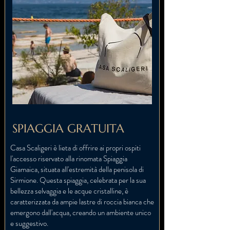
SPIAGGIA GRATUITA
Casa Scaligeri è lieta di offrire ai propri ospiti
l'accesso riservato alla rinomata Spiaggia
Giamaica, situata all'estremità della penisola di
Sirmione. Questa spiaggia, celebrata per la sua
bellezza selvaggia e le acque cristalline, è
caratterizzata da ampie lastre di roccia bianca che
emergono dall'acqua, creando un ambiente unico
e suggestivo.