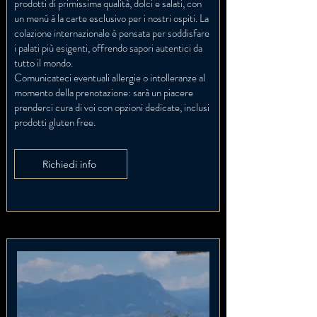
prodotti di primissima qualità, dolci e salati, con
un menù à la carte esclusivo per i nostri ospiti. La
colazione internazionale è pensata per soddisfare
i palati più esigenti, offrendo sapori autentici da
tutto il mondo.
Comunicateci eventuali allergie o intolleranze al
momento della prenotazione: sarà un piacere
prenderci cura di voi con opzioni dedicate, inclusi
prodotti gluten free.
Richiedi info