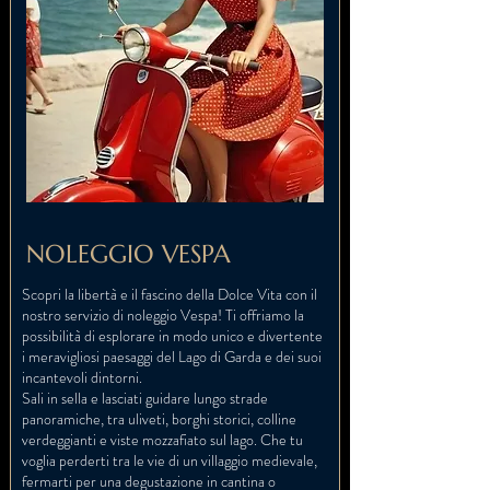
NOLEGGIO VESPA
Scopri la libertà e il fascino della Dolce Vita con il
nostro servizio di noleggio Vespa! Ti offriamo la
possibilità di esplorare in modo unico e divertente
i meravigliosi paesaggi del Lago di Garda e dei suoi
incantevoli dintorni.
Sali in sella e lasciati guidare lungo strade
panoramiche, tra uliveti, borghi storici, colline
verdeggianti e viste mozzafiato sul lago. Che tu
voglia perderti tra le vie di un villaggio medievale,
fermarti per una degustazione in cantina o