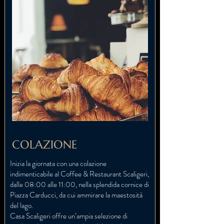
COLAZIONE
Inizia la giornata con una colazione
indimenticabile al Coffee & Restaurant Scaligeri,
dalle 08:00 alle 11:00, nella splendida cornice di
Piazza Carducci, da cui ammirare la maestosità
del lago.
Casa Scaligeri offre un’ampia selezione di