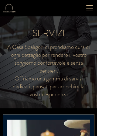
SERVIZI
A Casa Scaligeri ci prendiamo cura di
ogni dettaglio per rendere il vostro
soggiorno confortevole e senza
pensieri.
Offriamo una gamma di servizi
dedicati, pensati per arricchire la
vostra esperienza