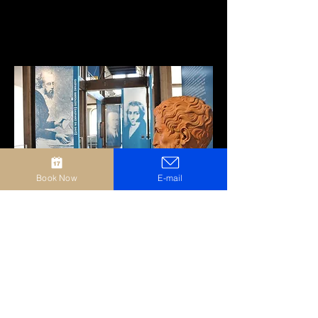
Book Now
E-mail
MuSa
Via Brunati, 9, 25087 Salò BS