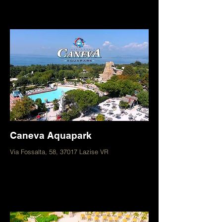
Caneva Aquapark
Via Fossalta, 58, 37017 Lazise VR