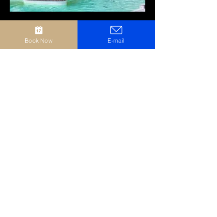
Le Ninfee
Book Now
E-mail
Via del Pilandro, 7, 25015 Desenzano del Garda
BS
La Quiete