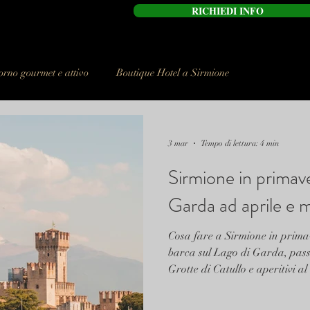
RICHIEDI INFO
orno gourmet e attivo
Boutique Hotel a Sirmione
3 mar
Tempo di lettura: 4 min
Sirmione in primave
Garda ad aprile e 
Cosa fare a Sirmione in prima
barca sul Lago di Garda, passeg
Grotte di Catullo e aperitivi a
completa per vivere Sirmione 
Scaligeri Boutique Hotel nel cu