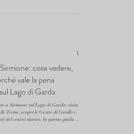
 Sirmione: cosa vedere,
rché vale la pena
 sul Lago di Garda
rno a Sirmione sul Lago di Garda: visita
 alle Terme, scopri le Grotte di Catullo e
ti del centro storico. In questa guida
onsigli pratici e dove dormire a Sirmione
 notte. La scelta migliore? Casa