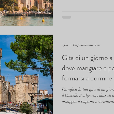
3 feb
Tempo di lettura: 5 min
Gita di un giorno a
dove mangiare e pe
fermarsi a dormire
Pianifica la tua gita di un gio
il Castello Scaligero, rilassati
assaggia il Lugana nei ristoran
trovi l'itinerario completo, i c
per vivere la penisola anche di