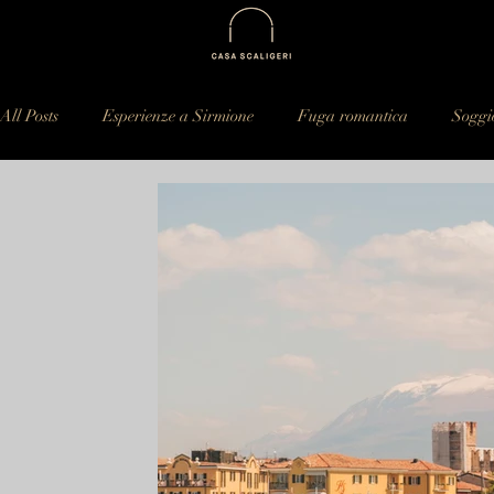
All Posts
Esperienze a Sirmione
Fuga romantica
Soggi