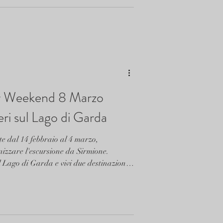
uore del borgo.
er Weekend 8 Marzo
ri sul Lago di Garda
e dal 14 febbraio al 4 marzo,
zzare l'escursione da Sirmione.
 Lago di Garda e vivi due destinazioni
on consigli pratici, itinerari e info