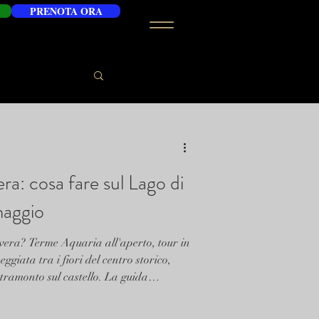
PRENOTA ORA
ra: cosa fare sul Lago di
maggio
vera? Terme Aquaria all'aperto, tour in
giata tra i fiori del centro storico,
l tramonto sul castello. La guida
ad aprile e maggio — e perché Casa
ore del borgo è la base perfetta.