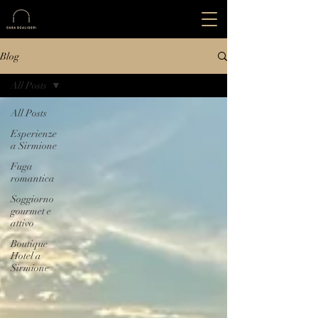
Blog
All Posts
All Posts
Esperienze
a Sirmione
Fuga
romantica
Soggiorno
gourmet e
attivo
Boutique
Hotel a
Sirmione