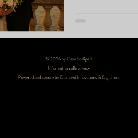
raffinato, curando ogni dettagl
ricevimento gourmet, fino al s
Un sogno d’amore che diventa
© 2026 by Casa Scaligeri.
Informativa sulla privacy
Powered and secure by Diamond Innovations & Digidirect
one, hotel centro storico Sirmione, hotel Lago di Garda, luxury hotel Sirmione, soggiorno romantico Lago di Garda, hotel vicino Terme di Sirmione, hotel con vista lago, hotel pet f