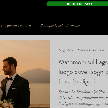
RICHIEDI INFO
orno gourmet e attivo
Boutique Hotel a Sirmione
11 ago 2025
Tempo di lettura: 2 min
Matrimoni sul Lago 
luogo dove i sogni
Casa Scaligeri
Sposarsi a Sirmione significa 
di Garda, tra panorami incant
Scaligeri accompagna ogni copp