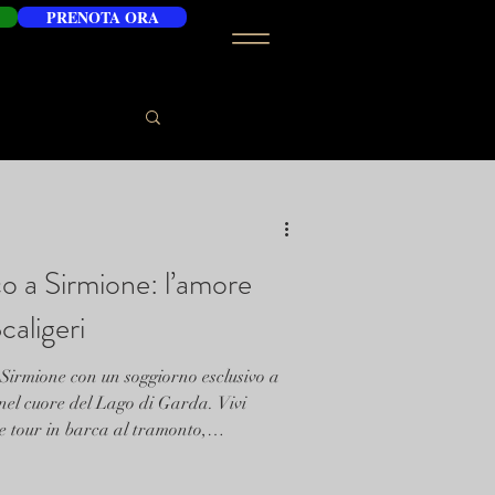
PRENOTA ORA
 a Sirmione: l’amore
caligeri
i Sirmione con un soggiorno esclusivo a
 nel cuore del Lago di Garda. Vivi
e tour in barca al tramonto,
ss e le esclusive biciclette elettriche
amiglie e viaggiatori pet friendly.