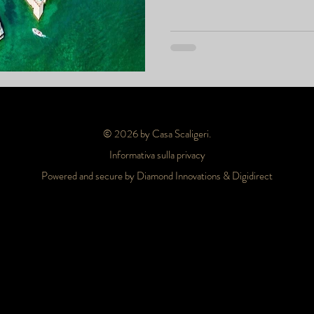
Prenota ora il tuo weekend d’
© 2026 by Casa Scaligeri.
Informativa sulla privacy
Powered and secure by Diamond Innovations & Digidirect
one, hotel centro storico Sirmione, hotel Lago di Garda, luxury hotel Sirmione, soggiorno romantico Lago di Garda, hotel vicino Terme di Sirmione, hotel con vista lago, hotel pet f