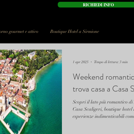
RICHIEDI INFO
orno gourmet e attivo
Boutique Hotel a Sirmione
1 apr 2025
Tempo di lettura: 3 min
Weekend romantico
trova casa a Casa S
Scopri il lato più romantico d
Casa Scaligeri, boutique hotel
esperienze indimenticabili com
degustazioni di vini, cooking cla
sull’acqua. Ideale per coppie, f