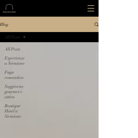
Blog
All Posts
All Posts
Esperienze
a Sirmione
Fuga
romantica
Soggiorno
gourmet e
attivo
Boutique
Hotel a
Sirmione