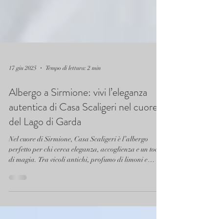
17 giu 2025
Tempo di lettura: 2 min
Albergo a Sirmione: vivi l’eleganza
autentica di Casa Scaligeri nel cuore
del Lago di Garda
Nel cuore di Sirmione, Casa Scaligeri è l’albergo
perfetto per chi cerca eleganza, accoglienza e un tocco
di magia. Tra vicoli antichi, profumo di limoni e
tramonti sul Lago di Garda, ogni soggiorno diventa
un’esperienza da ricordare. Ideale per coppie,
famiglie e viaggiatori in cerca di emozioni autentiche.