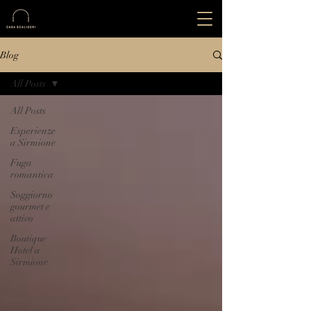
Blog
All Posts
All Posts
Esperienze
a Sirmione
Fuga
romantica
Soggiorno
gourmet e
attivo
Boutique
Hotel a
Sirmione