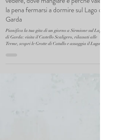
3 feb
Tempo di lettura: 5 min
Gita di un giorno a Sirmione: cosa
vedere, dove mangiare e perché vale
la pena fermarsi a dormire sul Lago di
Garda
Pianifica la tua gita di un giorno a Sirmione sul Lago
di Garda: visita il Castello Scaligero, rilassati alle
Terme, scopri le Grotte di Catullo e assaggia il Lugana
nei ristoranti del centro storico. In questa guida trovi
l'itinerario completo, i consigli pratici e dove dormire
a Sirmione per vivere la penisola anche di notte. La
scelta migliore? Casa Scaligeri Boutique Hotel, nel
cuore del borgo.