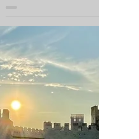
9 gen
Tempo di lettura: 11 min
Carnevale di Venezia 2026: Guida
Completa con Soggiorno a Sirmione
sul Lago di Garda
Carnevale di Venezia 2026: date dal 14 febbraio al 4
marzo, programma eventi, come organizzare
l'escursione da Sirmione. Soggiorna a Casa Scaligeri
sul Lago di Garda e vivi due destinazioni in un
viaggio. Guida completa con consigli pratici, itinerari
e info hotel.