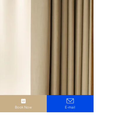
Vacanza benessere a Sirmione: relax e
charme al boutique hotel Casa
Scaligeri
Una vacanza benessere a Sirmione è molto più di un
soggiorno: è un’esperienza di relax autentico tra
terme, lago e charme. Casa Scaligeri, boutique hotel
nel cuore del borgo, ti accoglie con eleganza e intimità.
Tour in barca, degustazioni, cooking class e Water E-
Bike completano un viaggio che nutre corpo e anima.
Book Now
E-mail