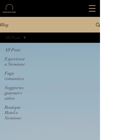
Blog
All Posts
All Posts
Esperienze
a Sirmione
Fuga
romantica
Soggiorno
gourmet e
attivo
Boutique
Hotel a
Sirmione