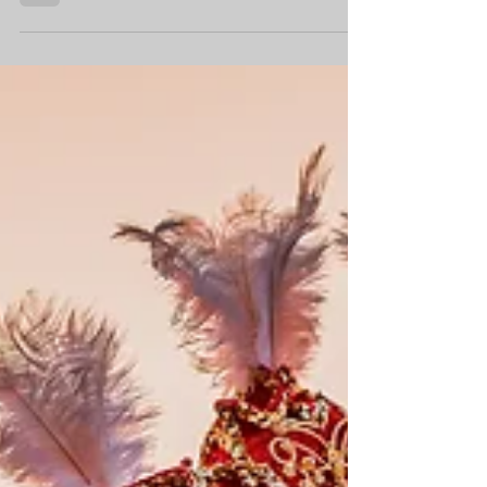
Hotel Sirmione per Weekend 8
Marzo 2026: Casa Scaligeri sul Lago
di Garda
Carnevale di Venezia 2026: date dal 14 febbraio al 4
marzo, programma eventi, come organizzare
l'escursione da Sirmione. Soggiorna a Casa Scaligeri
sul Lago di Garda e vivi due destinazioni in un
viaggio. Guida completa con consigli pratici, itinerari
e info hotel.