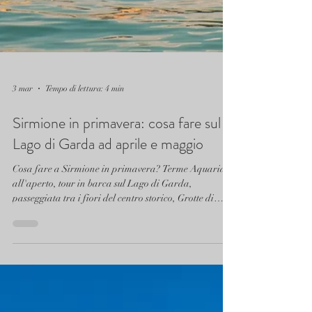
3 mar
Tempo di lettura: 4 min
Sirmione in primavera: cosa fare sul
Lago di Garda ad aprile e maggio
Cosa fare a Sirmione in primavera? Terme Aquaria
all'aperto, tour in barca sul Lago di Garda,
passeggiata tra i fiori del centro storico, Grotte di
Catullo e aperitivi al tramonto sul castello. La guida
completa per vivere Sirmione ad aprile e maggio — e
perché Casa Scaligeri Boutique Hotel nel cuore del
borgo è la base perfetta.